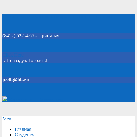
Skip
Добро пожаловать на официальный сайт колледжа!
to
content
(8412) 52-14-65 - Приемная
Click Here
г. Пенза, ул. Гоголя, 3
pedk@bk.ru
Версия для слабовидящих
Secondary
Menu
Navigation
Главная
Menu
Студенту