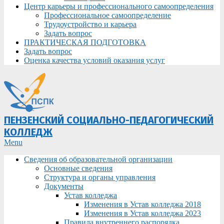
Центр карьеры и профессионального самоопределения
Профессиональное самоопределение
Трудоустройство и карьера
Задать вопрос
ПРАКТИЧЕСКАЯ ПОДГОТОВКА
Задать вопрос
Оценка качества условий оказания услуг
ПЕНЗЕНСКИЙ СОЦИАЛЬНО-ПЕДАГОГИЧЕСКИЙ
КОЛЛЕДЖ
Primary
Menu
Navigation
Сведения об образовательной организации
Menu
Основные сведения
Структура и органы управления
Документы
Устав колледжа
Изменения в Устав колледжа 2018
Изменения в Устав колледжа 2023
Правила внутреннего распорядка