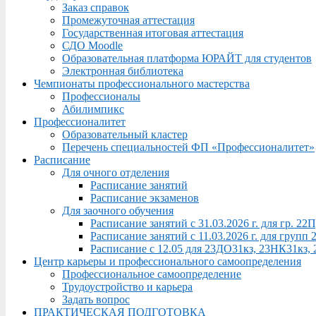
Заказ справок
Промежуточная аттестация
Государственная итоговая аттестация
СДО Moodle
Образовательная платформа ЮРАЙТ для студентов
Электронная библиотека
Чемпионаты профессионального мастерства
Профессионалы
Абилимпикс
Профессионалитет
Образовательный кластер
Перечень специальностей ФП «Профессионалитет»
Расписание
Для очного отделения
Расписание занятий
Расписание экзаменов
Для заочного обучения
Расписание занятий с 31.03.2026 г. для гр. 2
Расписание занятий с 11.03.2026 г. для груп
Расписание с 12.05 для 23ДО31кз, 23НК31кз,
Центр карьеры и профессионального самоопределения
Профессиональное самоопределение
Трудоустройство и карьера
Задать вопрос
ПРАКТИЧЕСКАЯ ПОДГОТОВКА