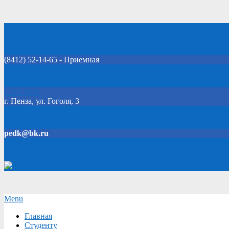
Skip
Добро пожаловать на официальный сайт колледжа!
to
content
(8412) 52-14-65 - Приемная
Click Here
г. Пенза, ул. Гоголя, 3
pedk@bk.ru
Версия для слабовидящих
Secondary
Menu
Navigation
Главная
Menu
Студенту