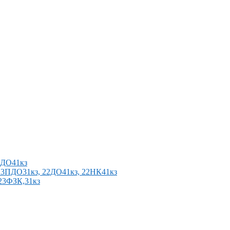
2ПДО41кз
п 23ПДО31кз, 22ДО41кз, 22НК41кз
 23ФЗК,31кз