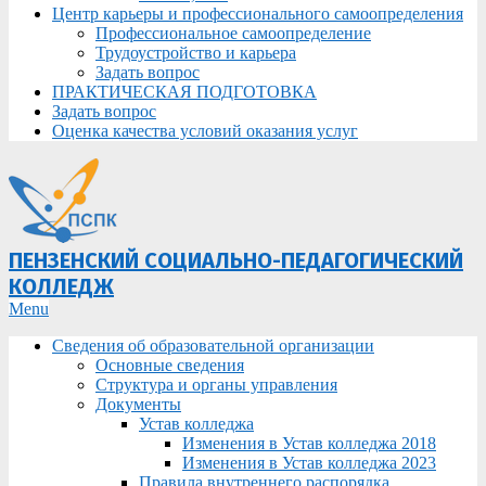
Центр карьеры и профессионального самоопределения
Профессиональное самоопределение
Трудоустройство и карьера
Задать вопрос
ПРАКТИЧЕСКАЯ ПОДГОТОВКА
Задать вопрос
Оценка качества условий оказания услуг
ПЕНЗЕНСКИЙ СОЦИАЛЬНО-ПЕДАГОГИЧЕСКИЙ
КОЛЛЕДЖ
Primary
Menu
Navigation
Сведения об образовательной организации
Menu
Основные сведения
Структура и органы управления
Документы
Устав колледжа
Изменения в Устав колледжа 2018
Изменения в Устав колледжа 2023
Правила внутреннего распорядка