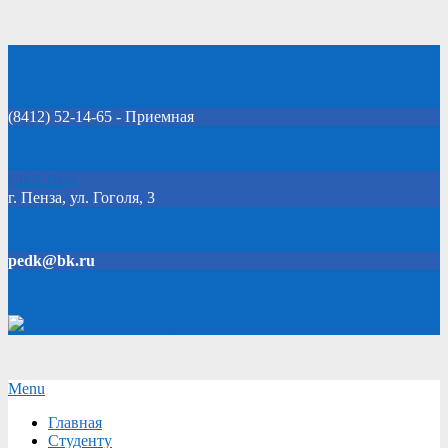
Skip
Добро пожаловать на официальный сайт колледжа!
to
content
(8412) 52-14-65 - Приемная
Click Here
г. Пенза, ул. Гоголя, 3
pedk@bk.ru
Версия для слабовидящих
Secondary
Menu
Navigation
Главная
Menu
Студенту