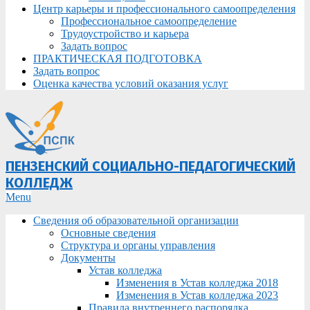
Центр карьеры и профессионального самоопределения
Профессиональное самоопределение
Трудоустройство и карьера
Задать вопрос
ПРАКТИЧЕСКАЯ ПОДГОТОВКА
Задать вопрос
Оценка качества условий оказания услуг
ПЕНЗЕНСКИЙ СОЦИАЛЬНО-ПЕДАГОГИЧЕСКИЙ
КОЛЛЕДЖ
Primary
Menu
Navigation
Сведения об образовательной организации
Menu
Основные сведения
Структура и органы управления
Документы
Устав колледжа
Изменения в Устав колледжа 2018
Изменения в Устав колледжа 2023
Правила внутреннего распорядка