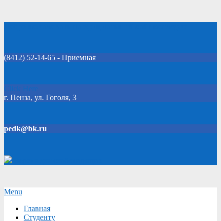
Skip
Добро пожаловать на официальный сайт колледжа!
to
content
(8412) 52-14-65 - Приемная
Click Here
г. Пенза, ул. Гоголя, 3
pedk@bk.ru
Версия для слабовидящих
Secondary
Menu
Navigation
Главная
Menu
Студенту