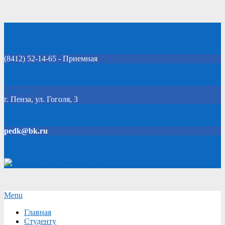
Skip
Добро пожаловать на официальный сайт колледжа!
to
content
(8412) 52-14-65 - Приемная
Click Here
г. Пенза, ул. Гоголя, 3
pedk@bk.ru
Версия для слабовидящих
Secondary
Menu
Navigation
Главная
Menu
Студенту