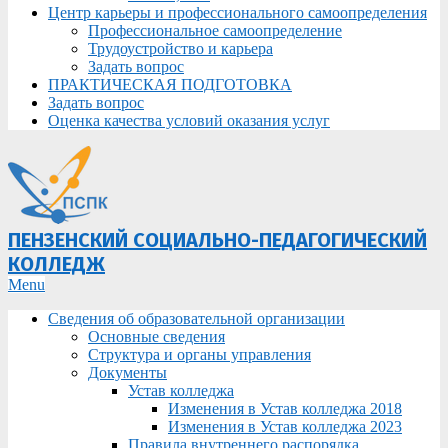
Центр карьеры и профессионального самоопределения
Профессиональное самоопределение
Трудоустройство и карьера
Задать вопрос
ПРАКТИЧЕСКАЯ ПОДГОТОВКА
Задать вопрос
Оценка качества условий оказания услуг
ПЕНЗЕНСКИЙ СОЦИАЛЬНО-ПЕДАГОГИЧЕСКИЙ
КОЛЛЕДЖ
Primary
Menu
Navigation
Сведения об образовательной организации
Menu
Основные сведения
Структура и органы управления
Документы
Устав колледжа
Изменения в Устав колледжа 2018
Изменения в Устав колледжа 2023
Правила внутреннего распорядка