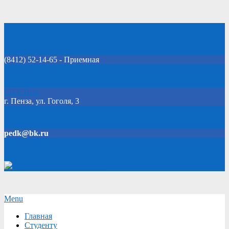
Skip
Добро пожаловать на официальный сайт колледжа!
to
content
(8412) 52-14-65 - Приемная
Click Here
г. Пенза, ул. Гоголя, 3
pedk@bk.ru
Версия для слабовидящих
Secondary
Menu
Navigation
Главная
Menu
Студенту