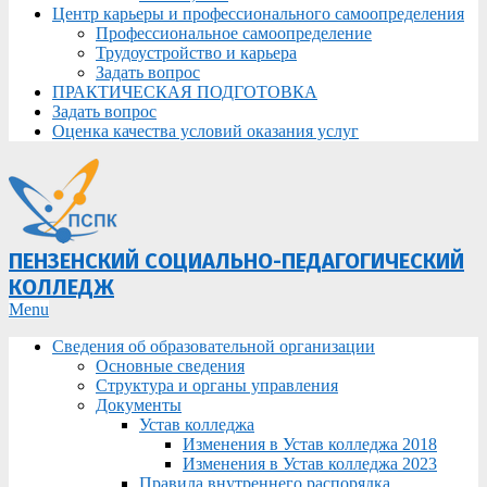
Центр карьеры и профессионального самоопределения
Профессиональное самоопределение
Трудоустройство и карьера
Задать вопрос
ПРАКТИЧЕСКАЯ ПОДГОТОВКА
Задать вопрос
Оценка качества условий оказания услуг
ПЕНЗЕНСКИЙ СОЦИАЛЬНО-ПЕДАГОГИЧЕСКИЙ
КОЛЛЕДЖ
Primary
Menu
Navigation
Сведения об образовательной организации
Menu
Основные сведения
Структура и органы управления
Документы
Устав колледжа
Изменения в Устав колледжа 2018
Изменения в Устав колледжа 2023
Правила внутреннего распорядка