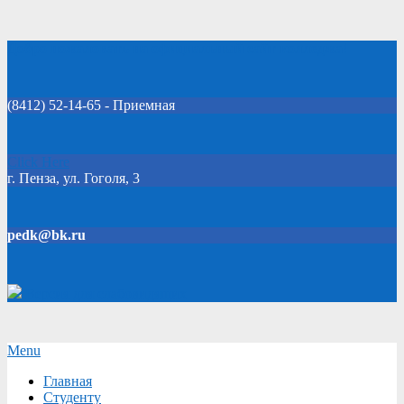
Skip
Добро пожаловать на официальный сайт колледжа!
to
content
(8412) 52-14-65 - Приемная
Click Here
г. Пенза, ул. Гоголя, 3
pedk@bk.ru
Версия для слабовидящих
Secondary
Menu
Navigation
Главная
Menu
Студенту