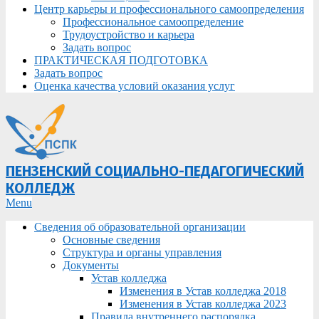
Центр карьеры и профессионального самоопределения
Профессиональное самоопределение
Трудоустройство и карьера
Задать вопрос
ПРАКТИЧЕСКАЯ ПОДГОТОВКА
Задать вопрос
Оценка качества условий оказания услуг
ПЕНЗЕНСКИЙ СОЦИАЛЬНО-ПЕДАГОГИЧЕСКИЙ
КОЛЛЕДЖ
Primary
Menu
Navigation
Сведения об образовательной организации
Menu
Основные сведения
Структура и органы управления
Документы
Устав колледжа
Изменения в Устав колледжа 2018
Изменения в Устав колледжа 2023
Правила внутреннего распорядка