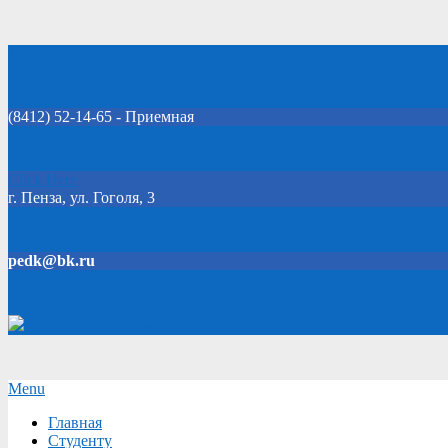
Skip
Добро пожаловать на официальный сайт колледжа!
to
content
(8412) 52-14-65 - Приемная
Click Here
г. Пенза, ул. Гоголя, 3
pedk@bk.ru
Версия для слабовидящих
Secondary
Menu
Navigation
Главная
Menu
Студенту