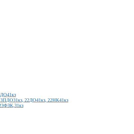
2ПДО41кз
п 23ПДО31кз, 22ДО41кз, 22НК41кз
 23ФЗК,31кз