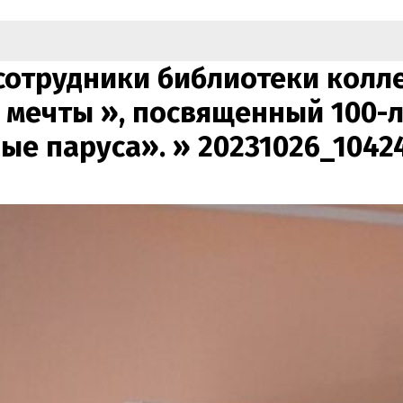
 сотрудники библиотеки кол
 мечты », посвященный 100-
ые паруса». »
20231026_1042