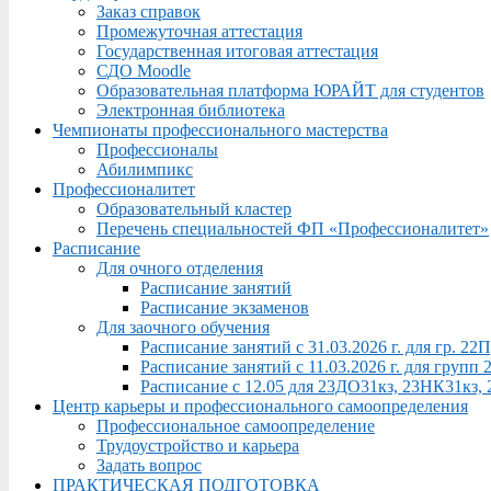
Заказ справок
Промежуточная аттестация
Государственная итоговая аттестация
СДО Moodle
Образовательная платформа ЮРАЙТ для студентов
Электронная библиотека
Чемпионаты профессионального мастерства
Профессионалы
Абилимпикс
Профессионалитет
Образовательный кластер
Перечень специальностей ФП «Профессионалитет»
Расписание
Для очного отделения
Расписание занятий
Расписание экзаменов
Для заочного обучения
Расписание занятий с 31.03.2026 г. для гр. 2
Расписание занятий с 11.03.2026 г. для груп
Расписание с 12.05 для 23ДО31кз, 23НК31кз,
Центр карьеры и профессионального самоопределения
Профессиональное самоопределение
Трудоустройство и карьера
Задать вопрос
ПРАКТИЧЕСКАЯ ПОДГОТОВКА