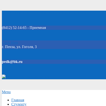
Skip
Добро пожаловать на официальный сайт колледжа!
to
content
(8412) 52-14-65 - Приемная
Click Here
г. Пенза, ул. Гоголя, 3
pedk@bk.ru
Версия для слабовидящих
Secondary
Menu
Navigation
Главная
Menu
Студенту