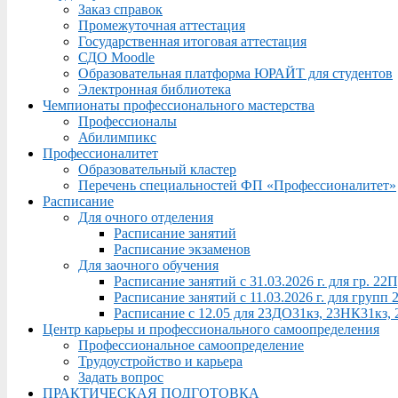
Заказ справок
Промежуточная аттестация
Государственная итоговая аттестация
СДО Moodle
Образовательная платформа ЮРАЙТ для студентов
Электронная библиотека
Чемпионаты профессионального мастерства
Профессионалы
Абилимпикс
Профессионалитет
Образовательный кластер
Перечень специальностей ФП «Профессионалитет»
Расписание
Для очного отделения
Расписание занятий
Расписание экзаменов
Для заочного обучения
Расписание занятий с 31.03.2026 г. для гр. 2
Расписание занятий с 11.03.2026 г. для груп
Расписание с 12.05 для 23ДО31кз, 23НК31кз,
Центр карьеры и профессионального самоопределения
Профессиональное самоопределение
Трудоустройство и карьера
Задать вопрос
ПРАКТИЧЕСКАЯ ПОДГОТОВКА