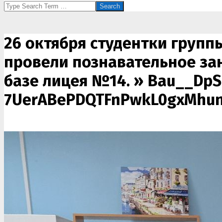
Search
26 октября студентки групп
провели познавательное зан
базе лицея №14. »
Bau__DpS
7UerABePDQTFnPwkL0gxMhun