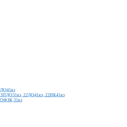
2ПДО41кз
п 23ПДО31кз, 22ДО41кз, 22НК41кз
 23ФЗК,31кз