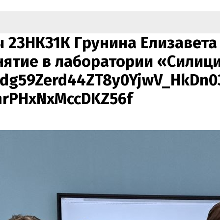
ы 23НК31К Грунина Елизавета
ятие в лаборатории «Силици
dg59Zerd44ZT8y0YjwV_HkDn03
rPHxNxMccDKZ56f