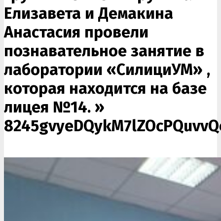
Елизавета и Демакина
Анастасия провели
познавательное занятие в
лаборатории «СилициУМ» ,
которая находится на базе
лицея №14. »
8245gvyeDQykM7lZOcPQuvvQc