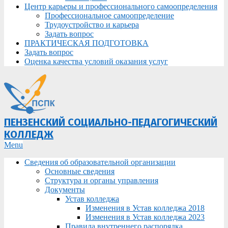
Центр карьеры и профессионального самоопределения
Профессиональное самоопределение
Трудоустройство и карьера
Задать вопрос
ПРАКТИЧЕСКАЯ ПОДГОТОВКА
Задать вопрос
Оценка качества условий оказания услуг
ПЕНЗЕНСКИЙ СОЦИАЛЬНО-ПЕДАГОГИЧЕСКИЙ
КОЛЛЕДЖ
Primary
Menu
Navigation
Сведения об образовательной организации
Menu
Основные сведения
Структура и органы управления
Документы
Устав колледжа
Изменения в Устав колледжа 2018
Изменения в Устав колледжа 2023
Правила внутреннего распорядка