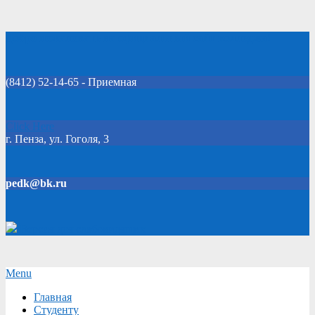
Skip
Добро пожаловать на официальный сайт колледжа!
to
content
(8412) 52-14-65 - Приемная
Click Here
г. Пенза, ул. Гоголя, 3
pedk@bk.ru
Версия для слабовидящих
Secondary
Menu
Navigation
Главная
Menu
Студенту