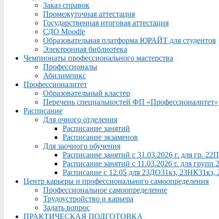
Заказ справок
Промежуточная аттестация
Государственная итоговая аттестация
СДО Moodle
Образовательная платформа ЮРАЙТ для студентов
Электронная библиотека
Чемпионаты профессионального мастерства
Профессионалы
Абилимпикс
Профессионалитет
Образовательный кластер
Перечень специальностей ФП «Профессионалитет»
Расписание
Для очного отделения
Расписание занятий
Расписание экзаменов
Для заочного обучения
Расписание занятий с 31.03.2026 г. для гр. 2
Расписание занятий с 11.03.2026 г. для груп
Расписание с 12.05 для 23ДО31кз, 23НК31кз,
Центр карьеры и профессионального самоопределения
Профессиональное самоопределение
Трудоустройство и карьера
Задать вопрос
ПРАКТИЧЕСКАЯ ПОДГОТОВКА