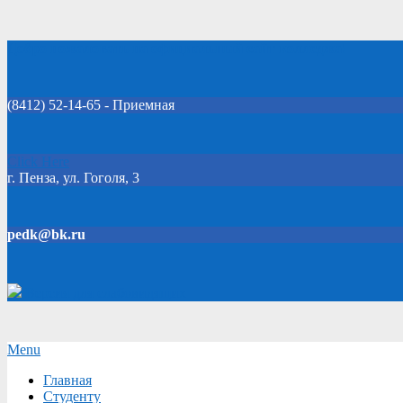
Skip
Добро пожаловать на официальный сайт колледжа!
to
content
(8412) 52-14-65 - Приемная
Click Here
г. Пенза, ул. Гоголя, 3
pedk@bk.ru
Версия для слабовидящих
Secondary
Menu
Navigation
Главная
Menu
Студенту