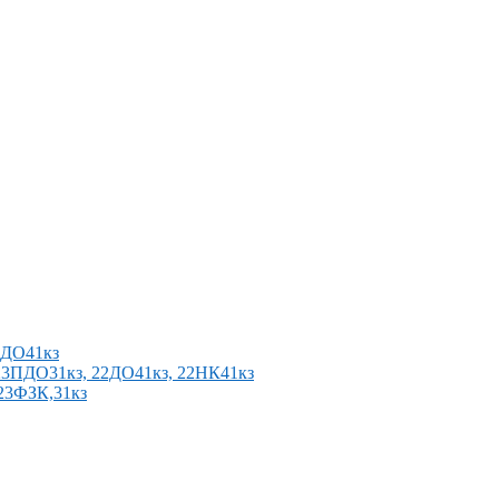
2ПДО41кз
п 23ПДО31кз, 22ДО41кз, 22НК41кз
 23ФЗК,31кз