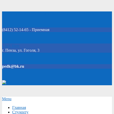
Skip
Добро пожаловать на официальный сайт колледжа!
to
content
(8412) 52-14-65 - Приемная
Click Here
г. Пенза, ул. Гоголя, 3
pedk@bk.ru
Версия для слабовидящих
Secondary
Menu
Navigation
Главная
Menu
Студенту