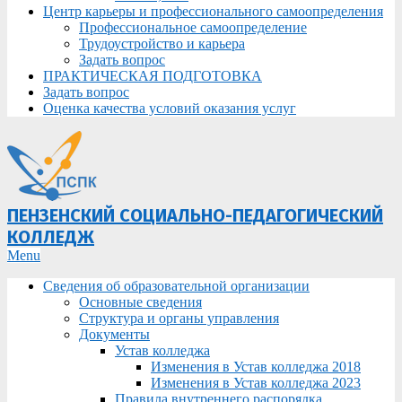
Центр карьеры и профессионального самоопределения
Профессиональное самоопределение
Трудоустройство и карьера
Задать вопрос
ПРАКТИЧЕСКАЯ ПОДГОТОВКА
Задать вопрос
Оценка качества условий оказания услуг
ПЕНЗЕНСКИЙ СОЦИАЛЬНО-ПЕДАГОГИЧЕСКИЙ
КОЛЛЕДЖ
Primary
Menu
Navigation
Сведения об образовательной организации
Menu
Основные сведения
Структура и органы управления
Документы
Устав колледжа
Изменения в Устав колледжа 2018
Изменения в Устав колледжа 2023
Правила внутреннего распорядка