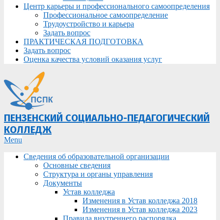
Центр карьеры и профессионального самоопределения
Профессиональное самоопределение
Трудоустройство и карьера
Задать вопрос
ПРАКТИЧЕСКАЯ ПОДГОТОВКА
Задать вопрос
Оценка качества условий оказания услуг
ПЕНЗЕНСКИЙ СОЦИАЛЬНО-ПЕДАГОГИЧЕСКИЙ
КОЛЛЕДЖ
Primary
Menu
Navigation
Сведения об образовательной организации
Menu
Основные сведения
Структура и органы управления
Документы
Устав колледжа
Изменения в Устав колледжа 2018
Изменения в Устав колледжа 2023
Правила внутреннего распорядка