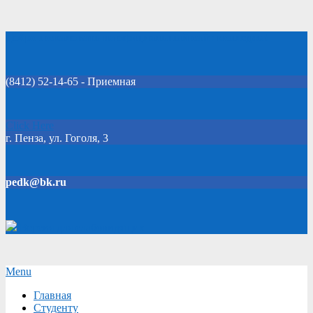
Skip
Добро пожаловать на официальный сайт колледжа!
to
content
(8412) 52-14-65 - Приемная
Click Here
г. Пенза, ул. Гоголя, 3
pedk@bk.ru
Версия для слабовидящих
Secondary
Menu
Navigation
Главная
Menu
Студенту