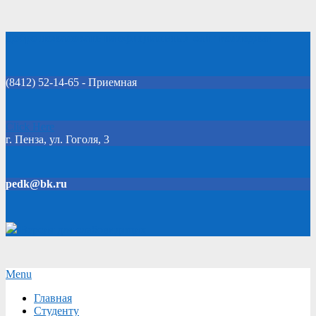
Skip
Добро пожаловать на официальный сайт колледжа!
to
content
(8412) 52-14-65 - Приемная
Click Here
г. Пенза, ул. Гоголя, 3
pedk@bk.ru
Версия для слабовидящих
Secondary
Menu
Navigation
Главная
Menu
Студенту