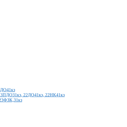
2ПДО41кз
п 23ПДО31кз, 22ДО41кз, 22НК41кз
 23ФЗК,31кз