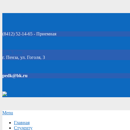
Skip
Добро пожаловать на официальный сайт колледжа!
to
content
(8412) 52-14-65 - Приемная
Click Here
г. Пенза, ул. Гоголя, 3
pedk@bk.ru
Версия для слабовидящих
Secondary
Menu
Navigation
Главная
Menu
Студенту