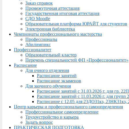
Заказ справок
Промежуточная аттестация
Государственная итоговая аттестация
СДО Moodle
Образовательная платформа ЮРАЙТ для студентов
Электронная библиотека
Чемпионаты профессионального мастерства
Профессионалы
Абилимпикс
Профессионалитет
Образовательный кластер
Перечень специальностей ФП «Профессионалитет»
Расписание
Для очного отделения
Расписание занятий
Расписание экзаменов
Для заочного обучения
Расписание занятий с 31.03.2026 г. для гр. 2
Расписание занятий с 11.03.2026 г. для груп
Расписание с 12.05 для 23ДО31кз, 23НК31кз,
Центр карьеры и профессионального самоопределения
Профессиональное самоопределение
Трудоустройство и карьера
Задать вопрос
ПРАКТИЧЕСКАЯ ПОДГОТОВКА