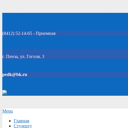
Skip
Добро пожаловать на официальный сайт колледжа!
to
content
(8412) 52-14-65 - Приемная
Click Here
г. Пенза, ул. Гоголя, 3
pedk@bk.ru
Версия для слабовидящих
Secondary
Menu
Navigation
Главная
Menu
Студенту