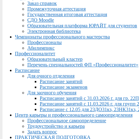
Заказ справок
Промежуточная аттестация
Государственная итоговая аттестация
СДО Moodle
Образовательная платформа ЮРАЙТ для студентов
Электронная библиотека
Чемпионаты профессионального мастерства
Профессионалы
Абилимпикс
Профессионалитет
Образовательный кластер
Перечень специальностей ФП «Профессионалитет»
Расписание
Для очного отделения
Расписание занятий
Расписание экзаменов
Для заочного обучения
Расписание занятий с 31.03.2026 г. для гр. 2
Расписание занятий с 11.03.2026 г. для груп
Расписание с 12.05 для 23ДО31кз, 23НК31кз,
Центр карьеры и профессионального самоопределения
Профессиональное самоопределение
Трудоустройство и карьера
Задать вопрос
ПРАКТИЧЕСКАЯ ПОДГОТОВКА