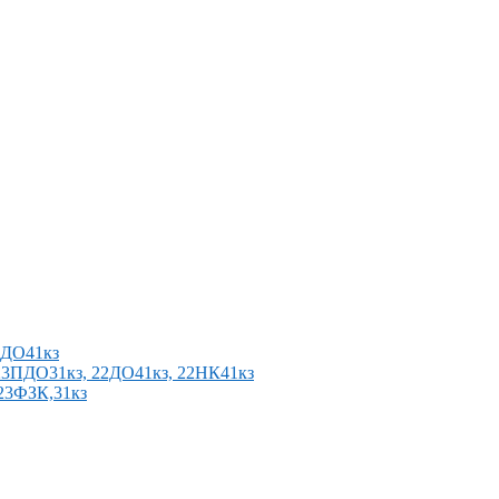
2ПДО41кз
п 23ПДО31кз, 22ДО41кз, 22НК41кз
 23ФЗК,31кз