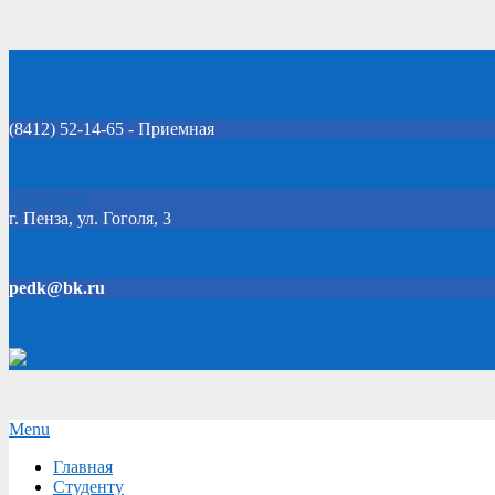
Skip
Добро пожаловать на официальный сайт колледжа!
to
content
(8412) 52-14-65 - Приемная
Click Here
г. Пенза, ул. Гоголя, 3
pedk@bk.ru
Версия для слабовидящих
Secondary
Menu
Navigation
Главная
Menu
Студенту