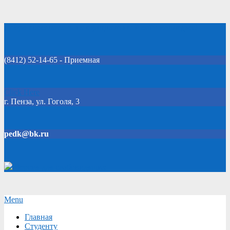
Skip
Добро пожаловать на официальный сайт колледжа!
to
content
(8412) 52-14-65 - Приемная
Click Here
г. Пенза, ул. Гоголя, 3
pedk@bk.ru
Версия для слабовидящих
Secondary
Menu
Navigation
Главная
Menu
Студенту