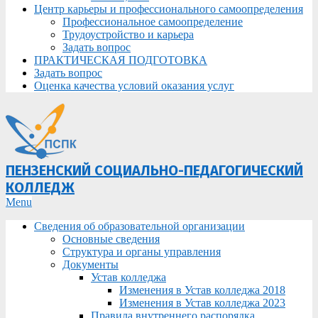
Центр карьеры и профессионального самоопределения
Профессиональное самоопределение
Трудоустройство и карьера
Задать вопрос
ПРАКТИЧЕСКАЯ ПОДГОТОВКА
Задать вопрос
Оценка качества условий оказания услуг
ПЕНЗЕНСКИЙ СОЦИАЛЬНО-ПЕДАГОГИЧЕСКИЙ
КОЛЛЕДЖ
Primary
Menu
Navigation
Сведения об образовательной организации
Menu
Основные сведения
Структура и органы управления
Документы
Устав колледжа
Изменения в Устав колледжа 2018
Изменения в Устав колледжа 2023
Правила внутреннего распорядка