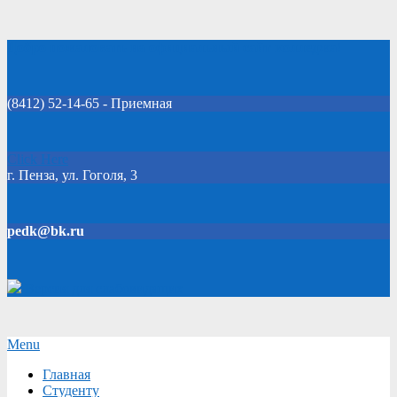
Skip
Добро пожаловать на официальный сайт колледжа!
to
content
(8412) 52-14-65 - Приемная
Click Here
г. Пенза, ул. Гоголя, 3
pedk@bk.ru
Версия для слабовидящих
Secondary
Menu
Navigation
Главная
Menu
Студенту