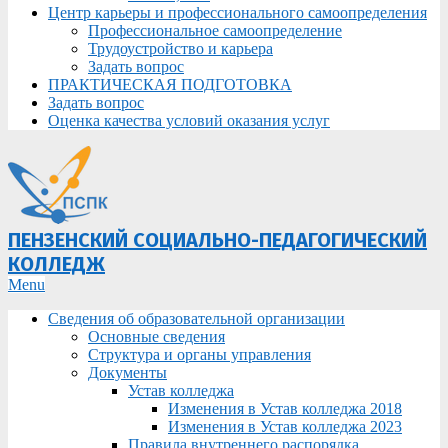
Центр карьеры и профессионального самоопределения
Профессиональное самоопределение
Трудоустройство и карьера
Задать вопрос
ПРАКТИЧЕСКАЯ ПОДГОТОВКА
Задать вопрос
Оценка качества условий оказания услуг
ПЕНЗЕНСКИЙ СОЦИАЛЬНО-ПЕДАГОГИЧЕСКИЙ
КОЛЛЕДЖ
Primary
Menu
Navigation
Сведения об образовательной организации
Menu
Основные сведения
Структура и органы управления
Документы
Устав колледжа
Изменения в Устав колледжа 2018
Изменения в Устав колледжа 2023
Правила внутреннего распорядка