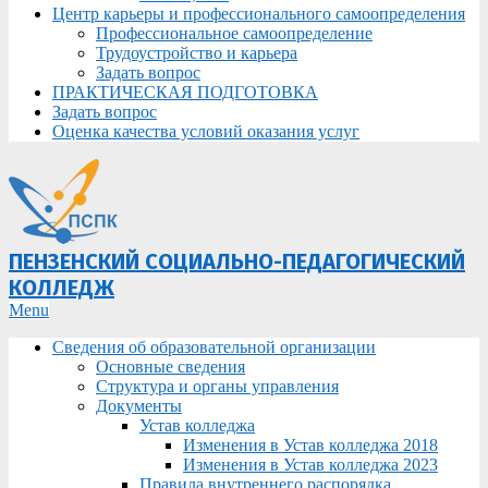
Центр карьеры и профессионального самоопределения
Профессиональное самоопределение
Трудоустройство и карьера
Задать вопрос
ПРАКТИЧЕСКАЯ ПОДГОТОВКА
Задать вопрос
Оценка качества условий оказания услуг
ПЕНЗЕНСКИЙ СОЦИАЛЬНО-ПЕДАГОГИЧЕСКИЙ
КОЛЛЕДЖ
Primary
Menu
Navigation
Сведения об образовательной организации
Menu
Основные сведения
Структура и органы управления
Документы
Устав колледжа
Изменения в Устав колледжа 2018
Изменения в Устав колледжа 2023
Правила внутреннего распорядка