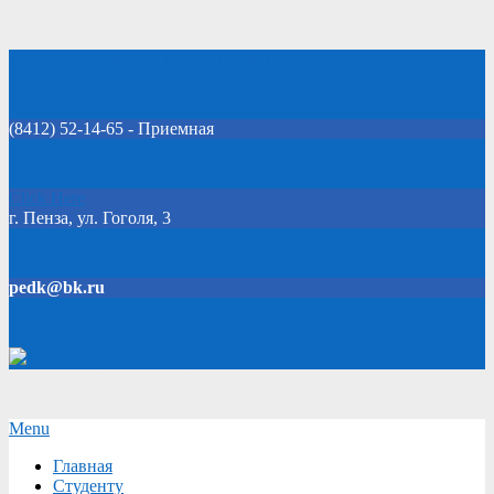
Skip
Добро пожаловать на официальный сайт колледжа!
to
content
(8412) 52-14-65 - Приемная
Click Here
г. Пенза, ул. Гоголя, 3
pedk@bk.ru
Версия для слабовидящих
Secondary
Menu
Navigation
Главная
Menu
Студенту