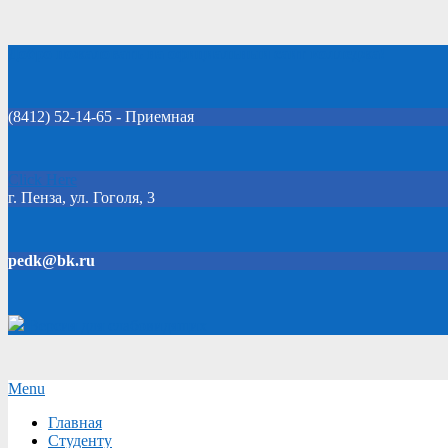
Skip
Добро пожаловать на официальный сайт колледжа!
to
content
(8412) 52-14-65 - Приемная
Click Here
г. Пенза, ул. Гоголя, 3
pedk@bk.ru
Версия для слабовидящих
Secondary
Menu
Navigation
Главная
Menu
Студенту