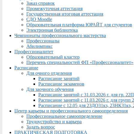
Заказ справок
Промежуточная аттестация
Государственная итоговая аттестация
СДО Moodle
Образовательная платформа ЮРАЙТ для студентов
Электронная библиотека
Чемпионаты профессионального мастерства
Профессионалы
Абилимпикс
Профессионалитет
Образовательный кластер
Перечень специальностей ФП «Профессионалитет»
Расписание
Для очного отделения
Расписание занятий
Расписание экзаменов
Для заочного обучения
Расписание занятий с 31.03.2026 г. для гр. 2
Расписание занятий с 11.03.2026 г. для груп
Расписание с 12.05 для 23ДО31кз, 23НК31кз,
Центр карьеры и профессионального самоопределения
Профессиональное самоопределение
Трудоустройство и карьера
Задать вопрос
ПРАКТИЧЕСКАЯ ПОДГОТОВКА