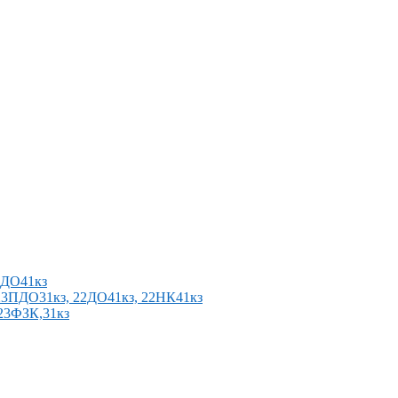
2ПДО41кз
п 23ПДО31кз, 22ДО41кз, 22НК41кз
 23ФЗК,31кз