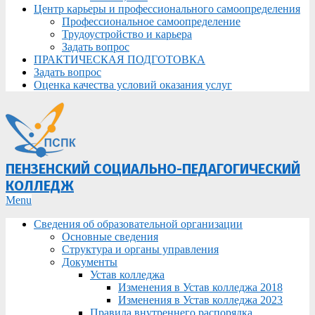
Центр карьеры и профессионального самоопределения
Профессиональное самоопределение
Трудоустройство и карьера
Задать вопрос
ПРАКТИЧЕСКАЯ ПОДГОТОВКА
Задать вопрос
Оценка качества условий оказания услуг
ПЕНЗЕНСКИЙ СОЦИАЛЬНО-ПЕДАГОГИЧЕСКИЙ
КОЛЛЕДЖ
Primary
Menu
Navigation
Сведения об образовательной организации
Menu
Основные сведения
Структура и органы управления
Документы
Устав колледжа
Изменения в Устав колледжа 2018
Изменения в Устав колледжа 2023
Правила внутреннего распорядка