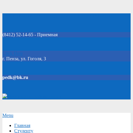
Skip
Добро пожаловать на официальный сайт колледжа!
to
content
(8412) 52-14-65 - Приемная
Click Here
г. Пенза, ул. Гоголя, 3
pedk@bk.ru
Версия для слабовидящих
Secondary
Menu
Navigation
Главная
Menu
Студенту