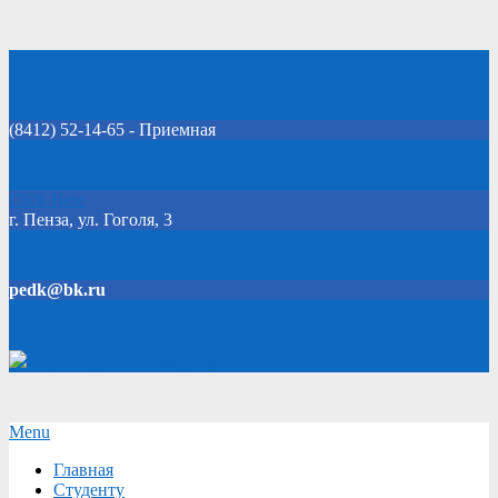
Skip
Добро пожаловать на официальный сайт колледжа!
to
content
(8412) 52-14-65 - Приемная
Click Here
г. Пенза, ул. Гоголя, 3
pedk@bk.ru
Версия для слабовидящих
Secondary
Menu
Navigation
Главная
Menu
Студенту