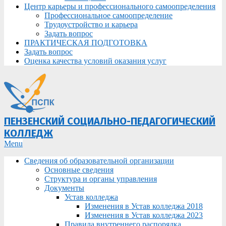
Центр карьеры и профессионального самоопределения
Профессиональное самоопределение
Трудоустройство и карьера
Задать вопрос
ПРАКТИЧЕСКАЯ ПОДГОТОВКА
Задать вопрос
Оценка качества условий оказания услуг
ПЕНЗЕНСКИЙ СОЦИАЛЬНО-ПЕДАГОГИЧЕСКИЙ
КОЛЛЕДЖ
Primary
Menu
Navigation
Сведения об образовательной организации
Menu
Основные сведения
Структура и органы управления
Документы
Устав колледжа
Изменения в Устав колледжа 2018
Изменения в Устав колледжа 2023
Правила внутреннего распорядка