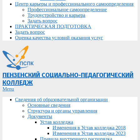
Центр карьеры и профессионального самоопределения
Профессиональное самоопределение
Трудоустройство и карьера
Задать вопрос
ПРАКТИЧЕСКАЯ ПОДГОТОВКА
Задать вопрос
Оценка качества условий оказания услуг
ПЕНЗЕНСКИЙ СОЦИАЛЬНО-ПЕДАГОГИЧЕСКИЙ
КОЛЛЕДЖ
Primary
Menu
Navigation
Сведения об образовательной организации
Menu
Основные сведения
Структура и органы управления
Документы
Устав колледжа
Изменения в Устав колледжа 2018
Изменения в Устав колледжа 2023
Правила внутреннего распорядка