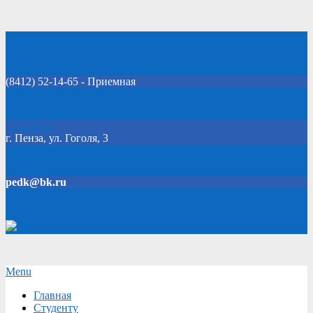
Skip
Добро пожаловать на официальный сайт колледжа!
to
content
(8412) 52-14-65 - Приемная
Click Here
г. Пенза, ул. Гоголя, 3
pedk@bk.ru
Версия для слабовидящих
Secondary
Menu
Navigation
Главная
Menu
Студенту